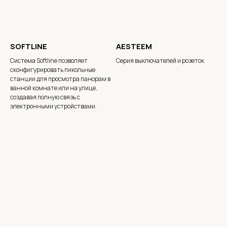
SOFTLINE
AESTEEM
Система Softline позволяет
Серия выключателей и розеток
сконфигурировать пикольные
станции для просмотра панорам в
ванной комнате или на улице,
создавая полную связь с
электронными устройствами.