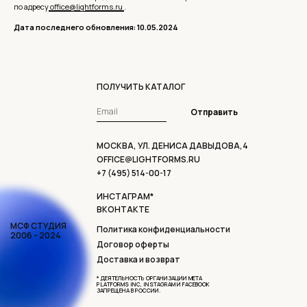
по адресу
office@lightforms.ru
.
Дата последнего обновления: 10.05.2024
ПОЛУЧИТЬ КАТАЛОГ
Отправить
МОСКВА, УЛ. ДЕНИСА ДАВЫДОВА,4
OFFICE@LIGHTFORMS.RU
+7 (495) 514-00-17
ИНСТАГРАМ*
ВКОНТАКТЕ
МСФ СТУДИЯ
Политика конфиденциальности
2006 - 2024
Договор оферты
Доставка и возврат
* ДЕЯТЕЛЬНОСТЬ ОРГАНИЗАЦИИ META
PLATFORMS INC, INSTAGRAM И FACEBOOK
ЗАПРЕЩЕНА В РОССИИ.